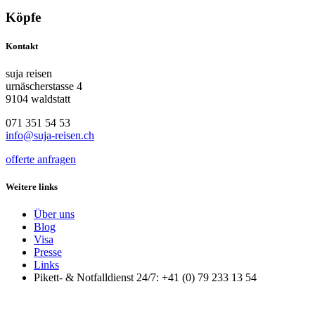
Köpfe
Kontakt
suja reisen
urnäscherstasse 4
9104 waldstatt
071 351 54 53
info@suja-reisen.ch
offerte anfragen
Weitere links
Über uns
Blog
Visa
Presse
Links
Pikett- & Notfalldienst 24/7: +41 (0) 79 233 13 54