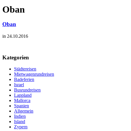
Oban
Oban
in 24.10.2016
Kategorien
Städtereisen
Mietwagenrundreisen
Badeferien
Israel
Busrundreisen
Lappland
Mallorca
Spanien
Allgemein
Indien
Island
Zypern