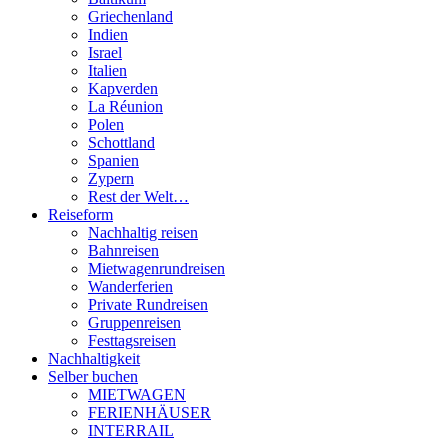
Griechenland
Indien
Israel
Italien
Kapverden
La Réunion
Polen
Schottland
Spanien
Zypern
Rest der Welt…
Reiseform
Nachhaltig reisen
Bahnreisen
Mietwagenrundreisen
Wanderferien
Private Rundreisen
Gruppenreisen
Festtagsreisen
Nachhaltigkeit
Selber buchen
MIETWAGEN
FERIENHÄUSER
INTERRAIL