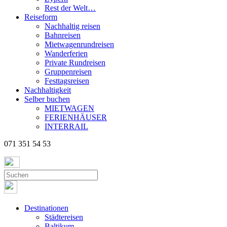
Rest der Welt…
Reiseform
Nachhaltig reisen
Bahnreisen
Mietwagenrundreisen
Wanderferien
Private Rundreisen
Gruppenreisen
Festtagsreisen
Nachhaltigkeit
Selber buchen
MIETWAGEN
FERIENHÄUSER
INTERRAIL
071 351 54 53
Destinationen
Städtereisen
Baltikum