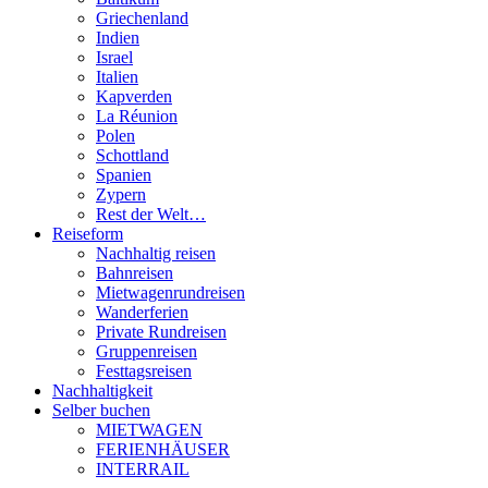
Griechenland
Indien
Israel
Italien
Kapverden
La Réunion
Polen
Schottland
Spanien
Zypern
Rest der Welt…
Reiseform
Nachhaltig reisen
Bahnreisen
Mietwagenrundreisen
Wanderferien
Private Rundreisen
Gruppenreisen
Festtagsreisen
Nachhaltigkeit
Selber buchen
MIETWAGEN
FERIENHÄUSER
INTERRAIL