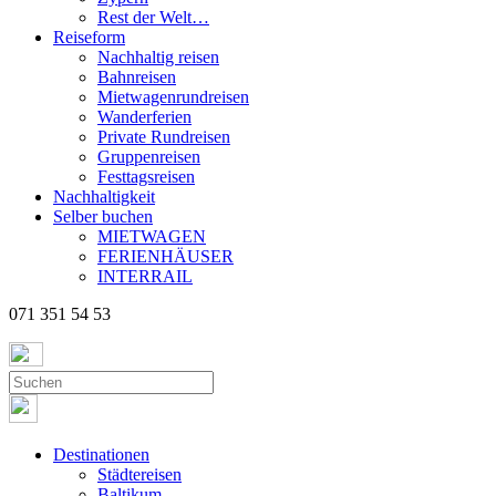
Rest der Welt…
Reiseform
Nachhaltig reisen
Bahnreisen
Mietwagenrundreisen
Wanderferien
Private Rundreisen
Gruppenreisen
Festtagsreisen
Nachhaltigkeit
Selber buchen
MIETWAGEN
FERIENHÄUSER
INTERRAIL
071 351 54 53
Destinationen
Städtereisen
Baltikum