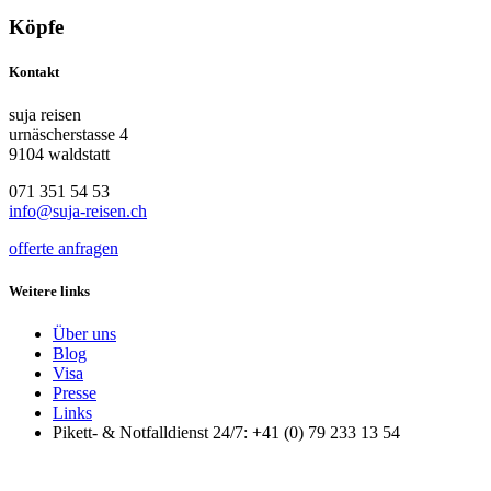
Köpfe
Kontakt
suja reisen
urnäscherstasse 4
9104 waldstatt
071 351 54 53
info@suja-reisen.ch
offerte anfragen
Weitere links
Über uns
Blog
Visa
Presse
Links
Pikett- & Notfalldienst 24/7: +41 (0) 79 233 13 54