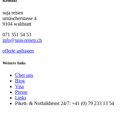
Kontakt
suja reisen
urnäscherstasse 4
9104 waldstatt
071 351 54 53
info@suja-reisen.ch
offerte anfragen
Weitere links
Über uns
Blog
Visa
Presse
Links
Pikett- & Notfalldienst 24/7: +41 (0) 79 233 13 54