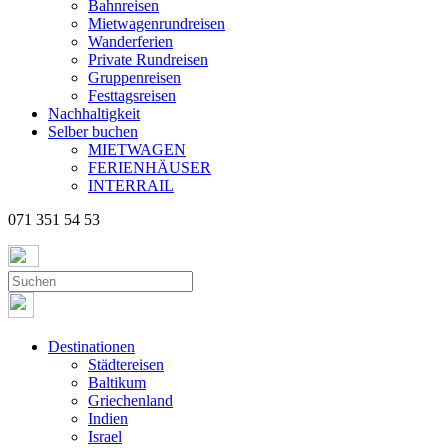
Bahnreisen
Mietwagenrundreisen
Wanderferien
Private Rundreisen
Gruppenreisen
Festtagsreisen
Nachhaltigkeit
Selber buchen
MIETWAGEN
FERIENHÄUSER
INTERRAIL
071 351 54 53
Destinationen
Städtereisen
Baltikum
Griechenland
Indien
Israel