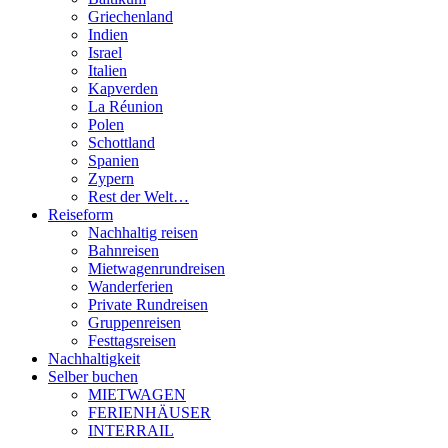
Griechenland
Indien
Israel
Italien
Kapverden
La Réunion
Polen
Schottland
Spanien
Zypern
Rest der Welt…
Reiseform
Nachhaltig reisen
Bahnreisen
Mietwagenrundreisen
Wanderferien
Private Rundreisen
Gruppenreisen
Festtagsreisen
Nachhaltigkeit
Selber buchen
MIETWAGEN
FERIENHÄUSER
INTERRAIL