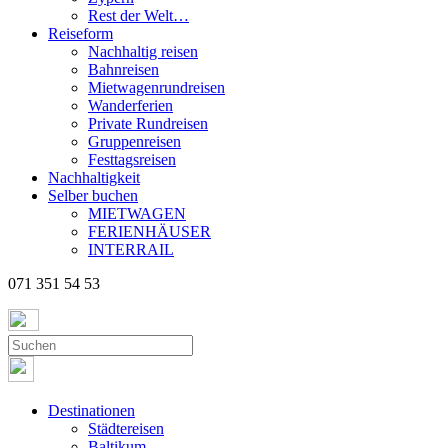
Rest der Welt…
Reiseform
Nachhaltig reisen
Bahnreisen
Mietwagenrundreisen
Wanderferien
Private Rundreisen
Gruppenreisen
Festtagsreisen
Nachhaltigkeit
Selber buchen
MIETWAGEN
FERIENHÄUSER
INTERRAIL
071 351 54 53
Destinationen
Städtereisen
Baltikum