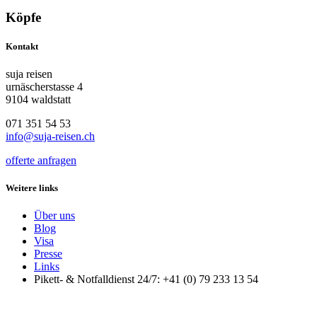
Köpfe
Kontakt
suja reisen
urnäscherstasse 4
9104 waldstatt
071 351 54 53
info@suja-reisen.ch
offerte anfragen
Weitere links
Über uns
Blog
Visa
Presse
Links
Pikett- & Notfalldienst 24/7: +41 (0) 79 233 13 54