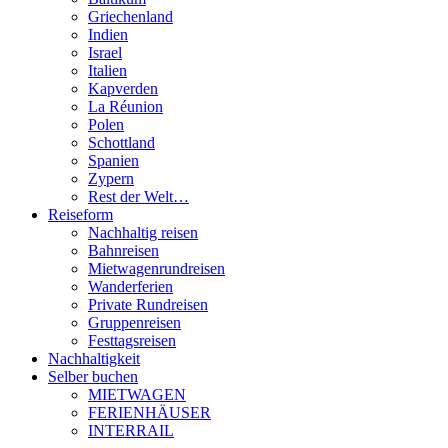
Griechenland
Indien
Israel
Italien
Kapverden
La Réunion
Polen
Schottland
Spanien
Zypern
Rest der Welt…
Reiseform
Nachhaltig reisen
Bahnreisen
Mietwagenrundreisen
Wanderferien
Private Rundreisen
Gruppenreisen
Festtagsreisen
Nachhaltigkeit
Selber buchen
MIETWAGEN
FERIENHÄUSER
INTERRAIL