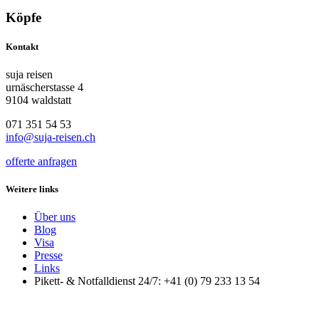
Köpfe
Kontakt
suja reisen
urnäscherstasse 4
9104 waldstatt
071 351 54 53
info@suja-reisen.ch
offerte anfragen
Weitere links
Über uns
Blog
Visa
Presse
Links
Pikett- & Notfalldienst 24/7: +41 (0) 79 233 13 54