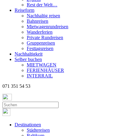
Rest der Welt…
Reiseform
Nachhaltig reisen
Bahnreisen
Mietwagenrundreisen
Wanderferien
Private Rundreisen
Gruppenreisen
Festtagsreisen
Nachhaltigkeit
Selber buchen
MIETWAGEN
FERIENHÄUSER
INTERRAIL
071 351 54 53
Destinationen
Städtereisen
Baltikum