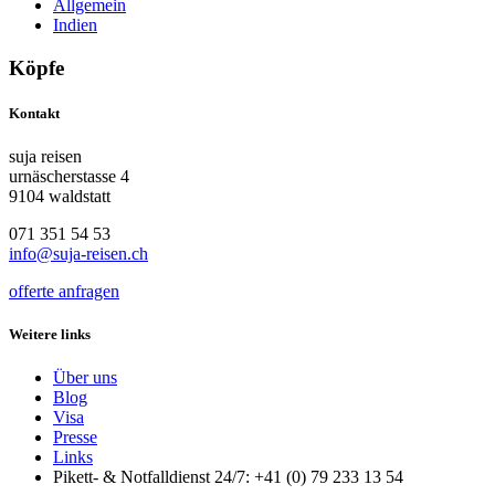
Allgemein
Indien
Köpfe
Kontakt
suja reisen
urnäscherstasse 4
9104 waldstatt
071 351 54 53
info@suja-reisen.ch
offerte anfragen
Weitere links
Über uns
Blog
Visa
Presse
Links
Pikett- & Notfalldienst 24/7: +41 (0) 79 233 13 54