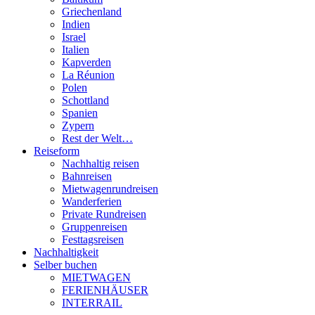
Griechenland
Indien
Israel
Italien
Kapverden
La Réunion
Polen
Schottland
Spanien
Zypern
Rest der Welt…
Reiseform
Nachhaltig reisen
Bahnreisen
Mietwagenrundreisen
Wanderferien
Private Rundreisen
Gruppenreisen
Festtagsreisen
Nachhaltigkeit
Selber buchen
MIETWAGEN
FERIENHÄUSER
INTERRAIL