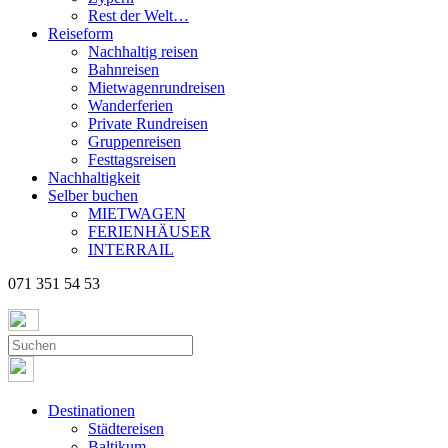
Rest der Welt…
Reiseform
Nachhaltig reisen
Bahnreisen
Mietwagenrundreisen
Wanderferien
Private Rundreisen
Gruppenreisen
Festtagsreisen
Nachhaltigkeit
Selber buchen
MIETWAGEN
FERIENHÄUSER
INTERRAIL
071 351 54 53
Destinationen
Städtereisen
Baltikum