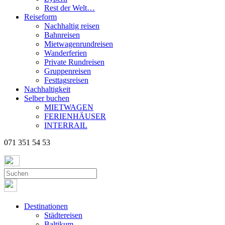
Rest der Welt…
Reiseform
Nachhaltig reisen
Bahnreisen
Mietwagenrundreisen
Wanderferien
Private Rundreisen
Gruppenreisen
Festtagsreisen
Nachhaltigkeit
Selber buchen
MIETWAGEN
FERIENHÄUSER
INTERRAIL
071 351 54 53
Destinationen
Städtereisen
Baltikum