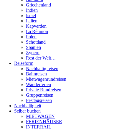
Griechenland
Indien
Israel
Italien
Kapverden
La Réunion
Polen
Schottland
Spanien
Zypern
Rest der Welt…
Reiseform
Nachhaltig reisen
Bahnreisen
Mietwagenrundreisen
Wanderferien
Private Rundreisen
Gruppenreisen
Festtagsreisen
Nachhaltigkeit
Selber buchen
MIETWAGEN
FERIENHÄUSER
INTERRAIL