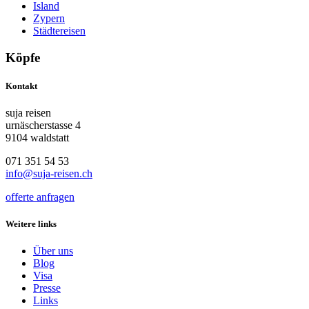
Island
Zypern
Städtereisen
Köpfe
Kontakt
suja reisen
urnäscherstasse 4
9104 waldstatt
071 351 54 53
info@suja-reisen.ch
offerte anfragen
Weitere links
Über uns
Blog
Visa
Presse
Links