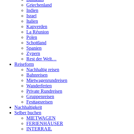
Griechenland
Indien
Israel
Italien
Kapverden
La Réunion
Polen
Schottland
Spanien
Zypern
Rest der Welt…
Reiseform
Nachhaltig reisen
Bahnreisen
Mietwagenrundreisen
Wanderferien
Private Rundreisen
Gruppenreisen
Festtagsreisen
Nachhaltigkeit
Selber buchen
MIETWAGEN
FERIENHÄUSER
INTERRAIL