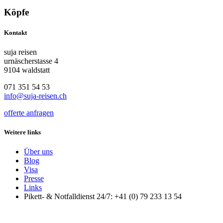
Köpfe
Kontakt
suja reisen
urnäscherstasse 4
9104 waldstatt
071 351 54 53
info@suja-reisen.ch
offerte anfragen
Weitere links
Über uns
Blog
Visa
Presse
Links
Pikett- & Notfalldienst 24/7: +41 (0) 79 233 13 54