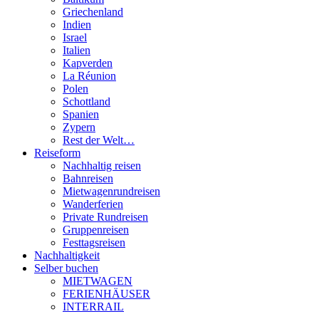
Griechenland
Indien
Israel
Italien
Kapverden
La Réunion
Polen
Schottland
Spanien
Zypern
Rest der Welt…
Reiseform
Nachhaltig reisen
Bahnreisen
Mietwagenrundreisen
Wanderferien
Private Rundreisen
Gruppenreisen
Festtagsreisen
Nachhaltigkeit
Selber buchen
MIETWAGEN
FERIENHÄUSER
INTERRAIL