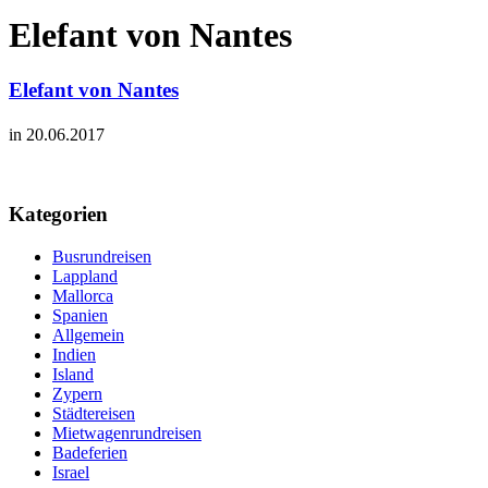
Elefant von Nantes
Elefant von Nantes
in 20.06.2017
Kategorien
Busrundreisen
Lappland
Mallorca
Spanien
Allgemein
Indien
Island
Zypern
Städtereisen
Mietwagenrundreisen
Badeferien
Israel