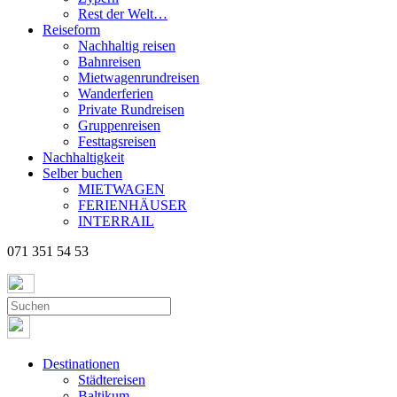
Rest der Welt…
Reiseform
Nachhaltig reisen
Bahnreisen
Mietwagenrundreisen
Wanderferien
Private Rundreisen
Gruppenreisen
Festtagsreisen
Nachhaltigkeit
Selber buchen
MIETWAGEN
FERIENHÄUSER
INTERRAIL
071 351 54 53
Destinationen
Städtereisen
Baltikum