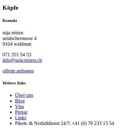
Köpfe
Kontakt
suja reisen
urnäscherstasse 4
9104 waldstatt
071 351 54 53
info@suja-reisen.ch
offerte anfragen
Weitere links
Über uns
Blog
Visa
Presse
Links
Pikett- & Notfalldienst 24/7: +41 (0) 79 233 13 54