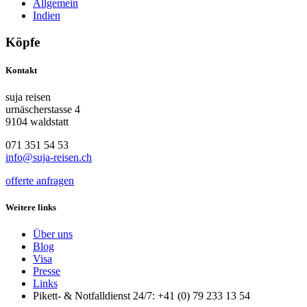
Allgemein
Indien
Köpfe
Kontakt
suja reisen
urnäscherstasse 4
9104 waldstatt
071 351 54 53
info@suja-reisen.ch
offerte anfragen
Weitere links
Über uns
Blog
Visa
Presse
Links
Pikett- & Notfalldienst 24/7: +41 (0) 79 233 13 54