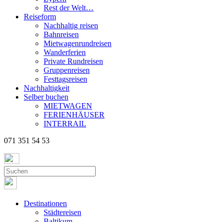
Rest der Welt…
Reiseform
Nachhaltig reisen
Bahnreisen
Mietwagenrundreisen
Wanderferien
Private Rundreisen
Gruppenreisen
Festtagsreisen
Nachhaltigkeit
Selber buchen
MIETWAGEN
FERIENHÄUSER
INTERRAIL
071 351 54 53
Destinationen
Städtereisen
Baltikum