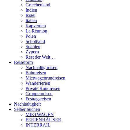
Griechenland
Indien
Israel
Italien
Kapverden
La Réunion
Polen
Schottland
Spanien
Zypern
Rest der Welt…
Reiseform
Nachhaltig reisen
Bahnreisen
Mietwagenrundreisen
Wanderferien
Private Rundreisen
Gruppenreisen
Festtagsreisen
Nachhaltigkeit
Selber buchen
MIETWAGEN
FERIENHÄUSER
INTERRAIL