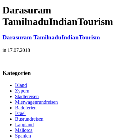
Darasuram
TamilnaduIndianTourism
Darasuram TamilnaduIndianTourism
in 17.07.2018
Kategorien
Island
Zypern
Städtereisen
Mietwagenrundreisen
Badeferien
Israel
Busrundreisen
Lappland
Mallorca
Spanien