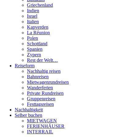
Griechenland
Indien
Israel
Italien
Kapverden
La Réunion
Polen
Schottland
Spanien
Zypern
Rest der Welt…
Reiseform
Nachhaltig reisen
Bahnreisen
Mietwagenrundreisen
Wanderferien
Private Rundreisen
Gruppenreisen
Festtagsreisen
Nachhaltigkeit
Selber buchen
MIETWAGEN
FERIENHÄUSER
INTERRAIL