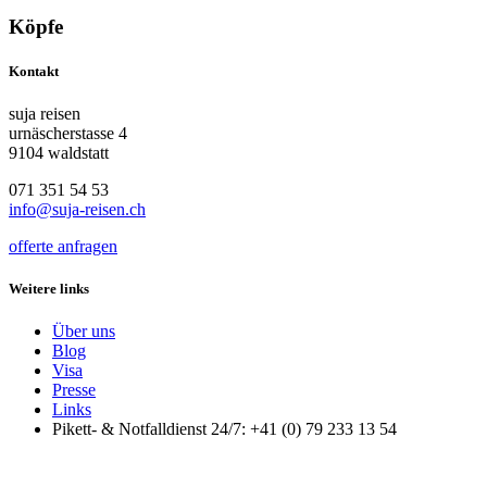
Köpfe
Kontakt
suja reisen
urnäscherstasse 4
9104 waldstatt
071 351 54 53
info@suja-reisen.ch
offerte anfragen
Weitere links
Über uns
Blog
Visa
Presse
Links
Pikett- & Notfalldienst 24/7: +41 (0) 79 233 13 54