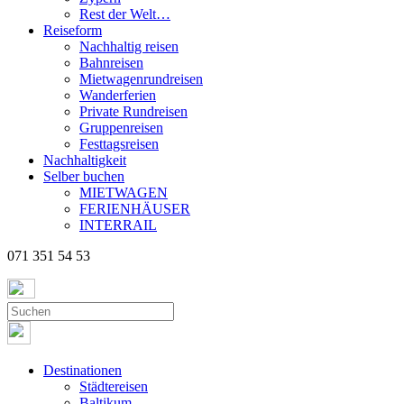
Rest der Welt…
Reiseform
Nachhaltig reisen
Bahnreisen
Mietwagenrundreisen
Wanderferien
Private Rundreisen
Gruppenreisen
Festtagsreisen
Nachhaltigkeit
Selber buchen
MIETWAGEN
FERIENHÄUSER
INTERRAIL
071 351 54 53
Destinationen
Städtereisen
Baltikum