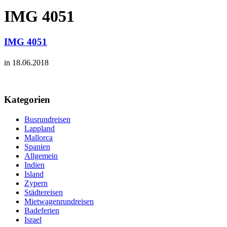
IMG 4051
IMG 4051
in 18.06.2018
Kategorien
Busrundreisen
Lappland
Mallorca
Spanien
Allgemein
Indien
Island
Zypern
Städtereisen
Mietwagenrundreisen
Badeferien
Israel