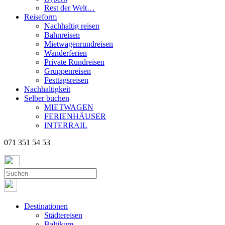
Rest der Welt…
Reiseform
Nachhaltig reisen
Bahnreisen
Mietwagenrundreisen
Wanderferien
Private Rundreisen
Gruppenreisen
Festtagsreisen
Nachhaltigkeit
Selber buchen
MIETWAGEN
FERIENHÄUSER
INTERRAIL
071 351 54 53
Destinationen
Städtereisen
Baltikum