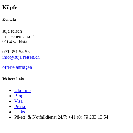
Köpfe
Kontakt
suja reisen
urnäscherstasse 4
9104 waldstatt
071 351 54 53
info@suja-reisen.ch
offerte anfragen
Weitere links
Über uns
Blog
Visa
Presse
Links
Pikett- & Notfalldienst 24/7: +41 (0) 79 233 13 54