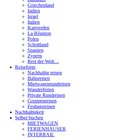
Griechenland
Indien
Israel
Italien
Kapverden
La Réunion
Polen
Schottland
Spanien
Zypern
Rest der Welt…
Reiseform
Nachhaltig reisen
Bahnreisen
Mietwagenrundreisen
Wanderferien
Private Rundreisen
Gruppenreisen
Festtagsreisen
Nachhaltigkeit
Selber buchen
MIETWAGEN
FERIENHÄUSER
INTERRAIL