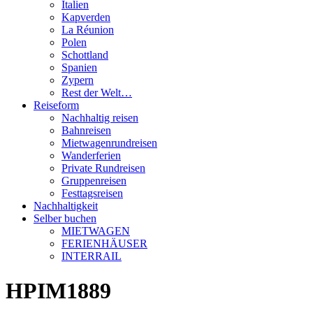
Italien
Kapverden
La Réunion
Polen
Schottland
Spanien
Zypern
Rest der Welt…
Reiseform
Nachhaltig reisen
Bahnreisen
Mietwagenrundreisen
Wanderferien
Private Rundreisen
Gruppenreisen
Festtagsreisen
Nachhaltigkeit
Selber buchen
MIETWAGEN
FERIENHÄUSER
INTERRAIL
HPIM1889