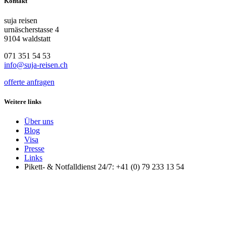
Kontakt
suja reisen
urnäscherstasse 4
9104 waldstatt
071 351 54 53
info@suja-reisen.ch
offerte anfragen
Weitere links
Über uns
Blog
Visa
Presse
Links
Pikett- & Notfalldienst 24/7: +41 (0) 79 233 13 54