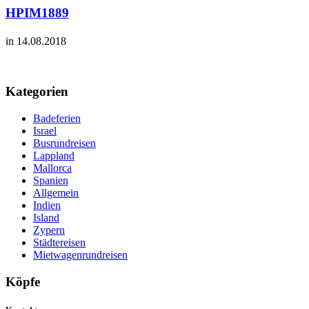
HPIM1889
in 14.08.2018
Kategorien
Badeferien
Israel
Busrundreisen
Lappland
Mallorca
Spanien
Allgemein
Indien
Island
Zypern
Städtereisen
Mietwagenrundreisen
Köpfe