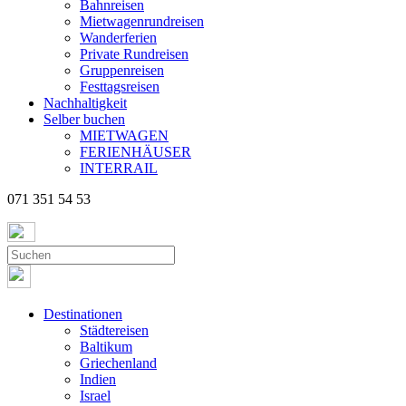
Bahnreisen
Mietwagenrundreisen
Wanderferien
Private Rundreisen
Gruppenreisen
Festtagsreisen
Nachhaltigkeit
Selber buchen
MIETWAGEN
FERIENHÄUSER
INTERRAIL
071 351 54 53
Destinationen
Städtereisen
Baltikum
Griechenland
Indien
Israel