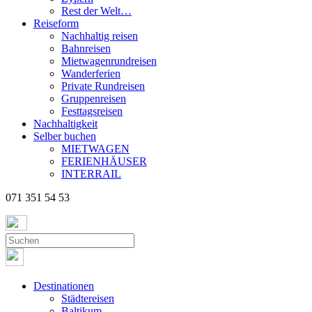
Rest der Welt…
Reiseform
Nachhaltig reisen
Bahnreisen
Mietwagenrundreisen
Wanderferien
Private Rundreisen
Gruppenreisen
Festtagsreisen
Nachhaltigkeit
Selber buchen
MIETWAGEN
FERIENHÄUSER
INTERRAIL
071 351 54 53
Destinationen
Städtereisen
Baltikum