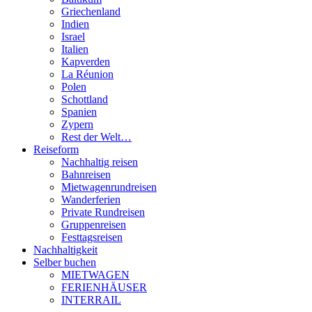
Griechenland
Indien
Israel
Italien
Kapverden
La Réunion
Polen
Schottland
Spanien
Zypern
Rest der Welt…
Reiseform
Nachhaltig reisen
Bahnreisen
Mietwagenrundreisen
Wanderferien
Private Rundreisen
Gruppenreisen
Festtagsreisen
Nachhaltigkeit
Selber buchen
MIETWAGEN
FERIENHÄUSER
INTERRAIL