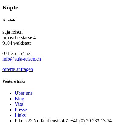
Köpfe
Kontakt
suja reisen
urnäscherstasse 4
9104 waldstatt
071 351 54 53
info@suja-reisen.ch
offerte anfragen
Weitere links
Über uns
Blog
Visa
Presse
Links
Pikett- & Notfalldienst 24/7: +41 (0) 79 233 13 54