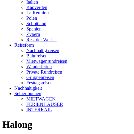
Italien
Kapverden
La Réunion
Polen
Schottland
Spanien
Zypern
Rest der Welt…
Reiseform
Nachhaltig reisen
Bahnreisen
Mietwagenrundreisen
Wanderferien
Private Rundreisen
Gruppenreisen
Festtagsreisen
Nachhaltigkeit
Selber buchen
MIETWAGEN
FERIENHÄUSER
INTERRAIL
Halong