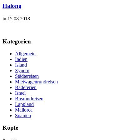
Halong
in 15.08.2018
Kategorien
Allgemein
Indien
Island
Zypern
Städtereisen
Mietwagenrundreisen
Badeferien
Israel
Busrundreisen
Lappland
Mallorca
Spanien
Köpfe