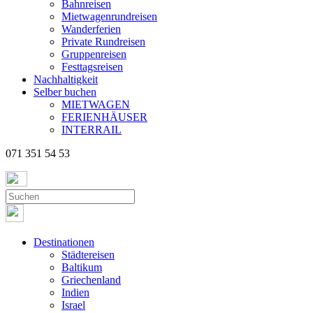
Bahnreisen
Mietwagenrundreisen
Wanderferien
Private Rundreisen
Gruppenreisen
Festtagsreisen
Nachhaltigkeit
Selber buchen
MIETWAGEN
FERIENHÄUSER
INTERRAIL
071 351 54 53
Destinationen
Städtereisen
Baltikum
Griechenland
Indien
Israel