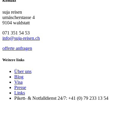
Kontakt
suja reisen
urnäscherstasse 4
9104 waldstatt
071 351 54 53
info@suja-reisen.ch
offerte anfragen
Weitere links
Über uns
Blog
Visa
Presse
Links
Pikett- & Notfalldienst 24/7: +41 (0) 79 233 13 54