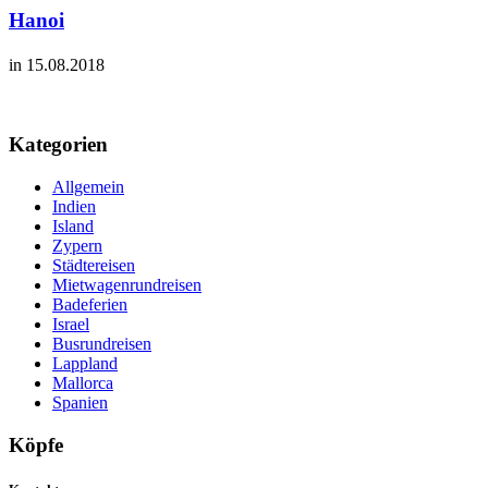
Hanoi
in 15.08.2018
Kategorien
Allgemein
Indien
Island
Zypern
Städtereisen
Mietwagenrundreisen
Badeferien
Israel
Busrundreisen
Lappland
Mallorca
Spanien
Köpfe