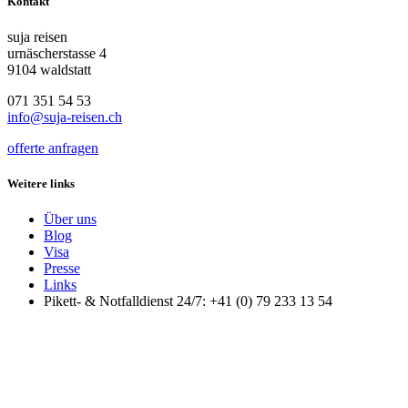
Kontakt
suja reisen
urnäscherstasse 4
9104 waldstatt
071 351 54 53
info@suja-reisen.ch
offerte anfragen
Weitere links
Über uns
Blog
Visa
Presse
Links
Pikett- & Notfalldienst 24/7: +41 (0) 79 233 13 54