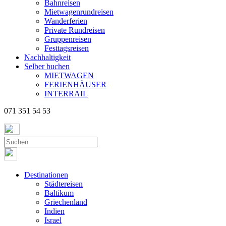
Bahnreisen
Mietwagenrundreisen
Wanderferien
Private Rundreisen
Gruppenreisen
Festtagsreisen
Nachhaltigkeit
Selber buchen
MIETWAGEN
FERIENHÄUSER
INTERRAIL
071 351 54 53
Destinationen
Städtereisen
Baltikum
Griechenland
Indien
Israel