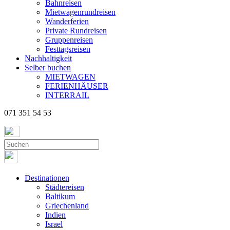
Bahnreisen
Mietwagenrundreisen
Wanderferien
Private Rundreisen
Gruppenreisen
Festtagsreisen
Nachhaltigkeit
Selber buchen
MIETWAGEN
FERIENHÄUSER
INTERRAIL
071 351 54 53
Destinationen
Städtereisen
Baltikum
Griechenland
Indien
Israel