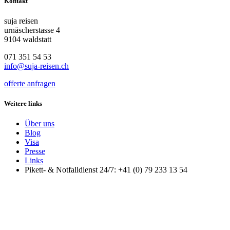
Kontakt
suja reisen
urnäscherstasse 4
9104 waldstatt
071 351 54 53
info@suja-reisen.ch
offerte anfragen
Weitere links
Über uns
Blog
Visa
Presse
Links
Pikett- & Notfalldienst 24/7: +41 (0) 79 233 13 54