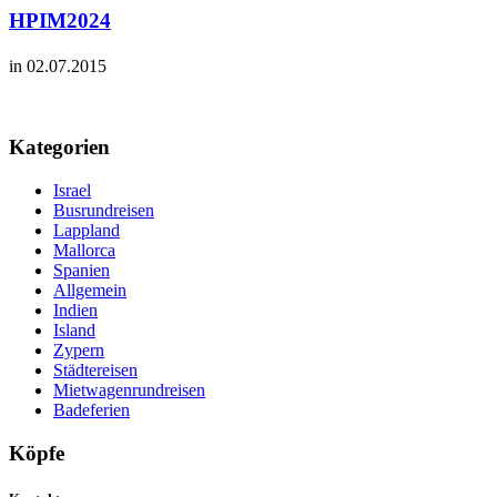
HPIM2024
in 02.07.2015
Kategorien
Israel
Busrundreisen
Lappland
Mallorca
Spanien
Allgemein
Indien
Island
Zypern
Städtereisen
Mietwagenrundreisen
Badeferien
Köpfe