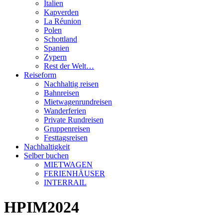
Italien
Kapverden
La Réunion
Polen
Schottland
Spanien
Zypern
Rest der Welt…
Reiseform
Nachhaltig reisen
Bahnreisen
Mietwagenrundreisen
Wanderferien
Private Rundreisen
Gruppenreisen
Festtagsreisen
Nachhaltigkeit
Selber buchen
MIETWAGEN
FERIENHÄUSER
INTERRAIL
HPIM2024