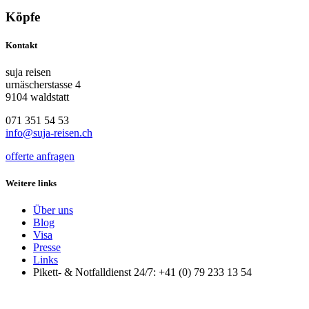
Köpfe
Kontakt
suja reisen
urnäscherstasse 4
9104 waldstatt
071 351 54 53
info@suja-reisen.ch
offerte anfragen
Weitere links
Über uns
Blog
Visa
Presse
Links
Pikett- & Notfalldienst 24/7: +41 (0) 79 233 13 54