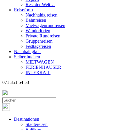
Rest der Welt…
Reiseform
Nachhaltig reisen
Bahnreisen
Mietwagenrundreisen
Wanderferien
Private Rundreisen
Gruppenreisen
Festtagsreisen
Nachhaltigkeit
Selber buchen
MIETWAGEN
FERIENHÄUSER
INTERRAIL
071 351 54 53
Destinationen
Städtereisen
Baltikum