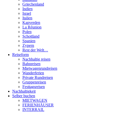
Griechenland
Indien
Israel
Italien
Kapverden
La Réunion
Polen
Schottland
Spanien
Zypern
Rest der Welt…
Reiseform
Nachhaltig reisen
Bahnreisen
Mietwagenrundreisen
Wanderferien
Private Rundreisen
Gruppenreisen
Festtagsreisen
Nachhaltigkeit
Selber buchen
MIETWAGEN
FERIENHÄUSER
INTERRAIL