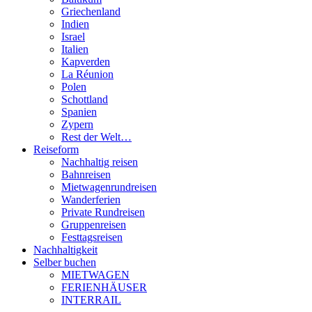
Griechenland
Indien
Israel
Italien
Kapverden
La Réunion
Polen
Schottland
Spanien
Zypern
Rest der Welt…
Reiseform
Nachhaltig reisen
Bahnreisen
Mietwagenrundreisen
Wanderferien
Private Rundreisen
Gruppenreisen
Festtagsreisen
Nachhaltigkeit
Selber buchen
MIETWAGEN
FERIENHÄUSER
INTERRAIL