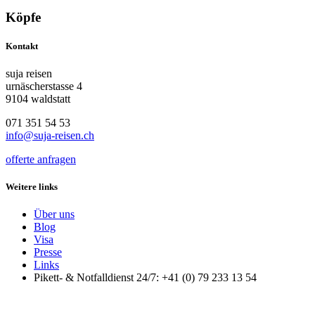
Köpfe
Kontakt
suja reisen
urnäscherstasse 4
9104 waldstatt
071 351 54 53
info@suja-reisen.ch
offerte anfragen
Weitere links
Über uns
Blog
Visa
Presse
Links
Pikett- & Notfalldienst 24/7: +41 (0) 79 233 13 54