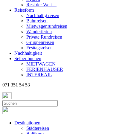
Rest der Welt…
Reiseform
Nachhaltig reisen
Bahnreisen
Mietwagenrundreisen
Wanderferien
Private Rundreisen
Gruppenreisen
Festtagsreisen
Nachhaltigkeit
Selber buchen
MIETWAGEN
FERIENHÄUSER
INTERRAIL
071 351 54 53
Destinationen
Städtereisen
Baltikum