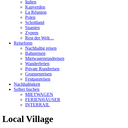
Italien
Kapverden
La Réunion
Polen
Schottland
Spanien
Zypern
Rest der Welt…
Reiseform
Nachhaltig reisen
Bahnreisen
Mietwagenrundreisen
Wanderferien
Private Rundreisen
Gruppenreisen
Festtagsreisen
Nachhaltigkeit
Selber buchen
MIETWAGEN
FERIENHÄUSER
INTERRAIL
Local Village