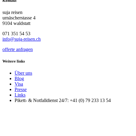
Kontakt
suja reisen
urnäscherstasse 4
9104 waldstatt
071 351 54 53
info@suja-reisen.ch
offerte anfragen
Weitere links
Über uns
Blog
Visa
Presse
Links
Pikett- & Notfalldienst 24/7: +41 (0) 79 233 13 54