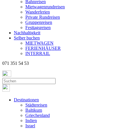
Bahnreisen
Mietwagenrundreisen
Wanderferien
Private Rundreisen
Gruppenreisen
Festtagsreisen
Nachhaltigkeit
Selber buchen
MIETWAGEN
FERIENHÄUSER
INTERRAIL
071 351 54 53
Destinationen
Städtereisen
Baltikum
Griechenland
Indien
Israel