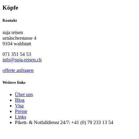
Köpfe
Kontakt
suja reisen
urnäscherstasse 4
9104 waldstatt
071 351 54 53
info@suja-reisen.ch
offerte anfragen
Weitere links
Über uns
Blog
Visa
Presse
Links
Pikett- & Notfalldienst 24/7: +41 (0) 79 233 13 54