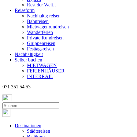
Rest der Welt…
Reiseform
Nachhaltig reisen
Bahnreisen
Mietwagenrundreisen
Wanderferien
Private Rundreisen
Gruppenreisen
Festtagsreisen
Nachhaltigkeit
Selber buchen
MIETWAGEN
FERIENHÄUSER
INTERRAIL
071 351 54 53
Destinationen
Städtereisen
Baltikum