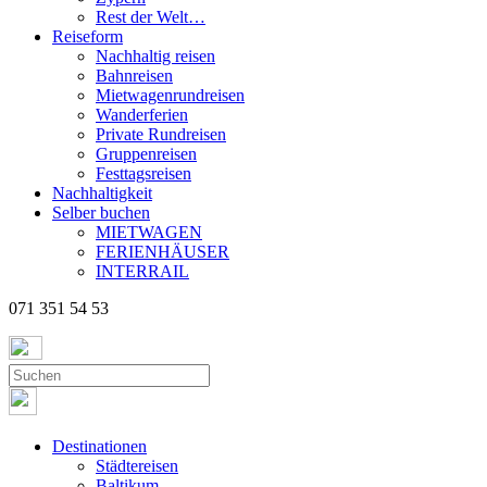
Rest der Welt…
Reiseform
Nachhaltig reisen
Bahnreisen
Mietwagenrundreisen
Wanderferien
Private Rundreisen
Gruppenreisen
Festtagsreisen
Nachhaltigkeit
Selber buchen
MIETWAGEN
FERIENHÄUSER
INTERRAIL
071 351 54 53
Destinationen
Städtereisen
Baltikum