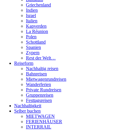
Griechenland
Indien
Israel
Italien
Kapverden
La Réunion
Polen
Schottland
Spanien
Zypern
Rest der Welt…
Reiseform
Nachhaltig reisen
Bahnreisen
Mietwagenrundreisen
Wanderferien
Private Rundreisen
Gruppenreisen
Festtagsreisen
Nachhaltigkeit
Selber buchen
MIETWAGEN
FERIENHÄUSER
INTERRAIL