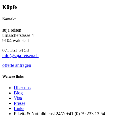
Köpfe
Kontakt
suja reisen
urnäscherstasse 4
9104 waldstatt
071 351 54 53
info@suja-reisen.ch
offerte anfragen
Weitere links
Über uns
Blog
Visa
Presse
Links
Pikett- & Notfalldienst 24/7: +41 (0) 79 233 13 54