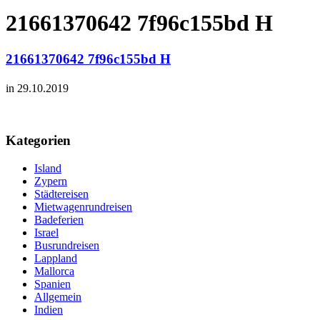
21661370642 7f96c155bd H
21661370642 7f96c155bd H
in 29.10.2019
Kategorien
Island
Zypern
Städtereisen
Mietwagenrundreisen
Badeferien
Israel
Busrundreisen
Lappland
Mallorca
Spanien
Allgemein
Indien