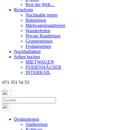
Rest der Welt…
Reiseform
Nachhaltig reisen
Bahnreisen
Mietwagenrundreisen
Wanderferien
Private Rundreisen
Gruppenreisen
Festtagsreisen
Nachhaltigkeit
Selber buchen
MIETWAGEN
FERIENHÄUSER
INTERRAIL
071 351 54 53
Destinationen
Städtereisen
Baltikum