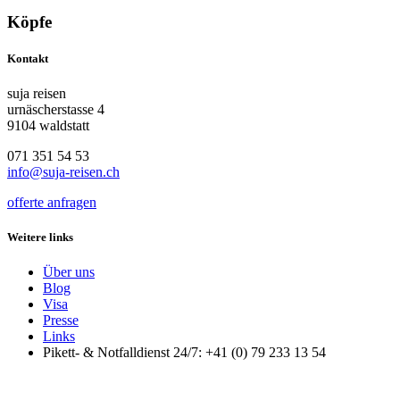
Köpfe
Kontakt
suja reisen
urnäscherstasse 4
9104 waldstatt
071 351 54 53
info@suja-reisen.ch
offerte anfragen
Weitere links
Über uns
Blog
Visa
Presse
Links
Pikett- & Notfalldienst 24/7: +41 (0) 79 233 13 54