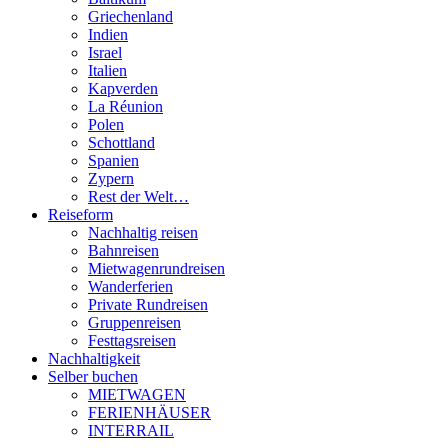
Griechenland
Indien
Israel
Italien
Kapverden
La Réunion
Polen
Schottland
Spanien
Zypern
Rest der Welt…
Reiseform
Nachhaltig reisen
Bahnreisen
Mietwagenrundreisen
Wanderferien
Private Rundreisen
Gruppenreisen
Festtagsreisen
Nachhaltigkeit
Selber buchen
MIETWAGEN
FERIENHÄUSER
INTERRAIL