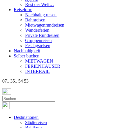
Rest der Welt…
Reiseform
Nachhaltig reisen
Bahnreisen
Mietwagenrundreisen
Wanderferien
Private Rundreisen
Gruppenreisen
Festtagsreisen
Nachhaltigkeit
Selber buchen
MIETWAGEN
FERIENHÄUSER
INTERRAIL
071 351 54 53
Destinationen
Städtereisen
Baltikum