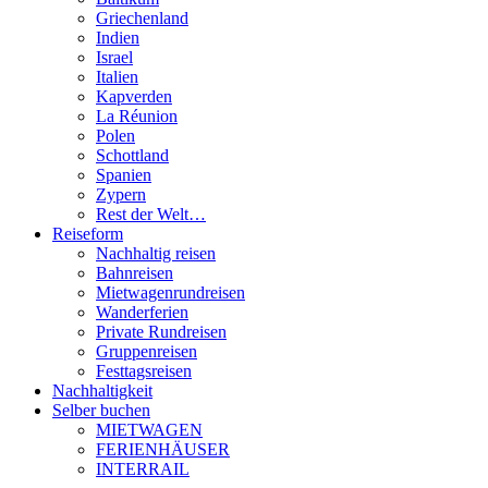
Griechenland
Indien
Israel
Italien
Kapverden
La Réunion
Polen
Schottland
Spanien
Zypern
Rest der Welt…
Reiseform
Nachhaltig reisen
Bahnreisen
Mietwagenrundreisen
Wanderferien
Private Rundreisen
Gruppenreisen
Festtagsreisen
Nachhaltigkeit
Selber buchen
MIETWAGEN
FERIENHÄUSER
INTERRAIL