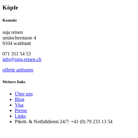
Köpfe
Kontakt
suja reisen
urnäscherstasse 4
9104 waldstatt
071 351 54 53
info@suja-reisen.ch
offerte anfragen
Weitere links
Über uns
Blog
Visa
Presse
Links
Pikett- & Notfalldienst 24/7: +41 (0) 79 233 13 54