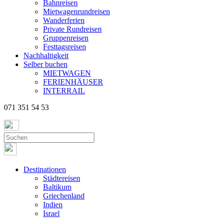
Bahnreisen
Mietwagenrundreisen
Wanderferien
Private Rundreisen
Gruppenreisen
Festtagsreisen
Nachhaltigkeit
Selber buchen
MIETWAGEN
FERIENHÄUSER
INTERRAIL
071 351 54 53
Destinationen
Städtereisen
Baltikum
Griechenland
Indien
Israel