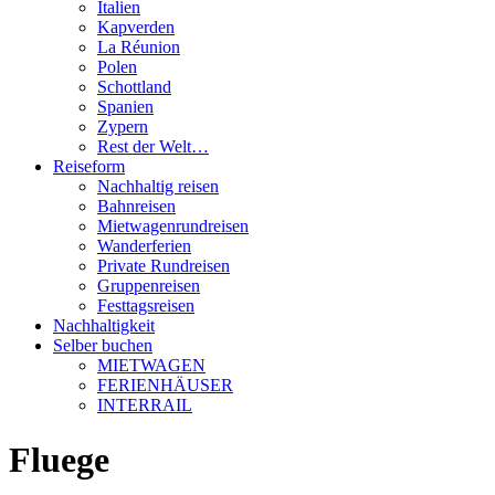
Italien
Kapverden
La Réunion
Polen
Schottland
Spanien
Zypern
Rest der Welt…
Reiseform
Nachhaltig reisen
Bahnreisen
Mietwagenrundreisen
Wanderferien
Private Rundreisen
Gruppenreisen
Festtagsreisen
Nachhaltigkeit
Selber buchen
MIETWAGEN
FERIENHÄUSER
INTERRAIL
Fluege