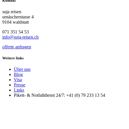
Kontakt
suja reisen
urnäscherstasse 4
9104 waldstatt
071 351 54 53
info@suja-reisen.ch
offerte anfragen
Weitere links
Über uns
Blog
Visa
Presse
Links
Pikett- & Notfalldienst 24/7: +41 (0) 79 233 13 54